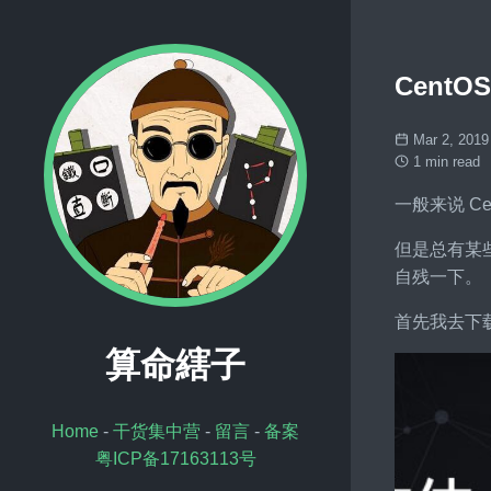
CentO
Mar 2, 2019
1 min read
一般来说 Ce
但是总有某些
自残一下。
首先我去下载
算命縖子
Home
-
干货集中营
-
留言
-
备案
粤ICP备17163113号