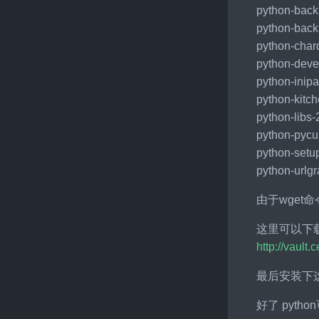
python-back
python-back
python-char
python-deve
python-inipa
python-kitch
python-libs-
python-pycu
python-setup
python-urlgr
由于wget
这里可以下
http://vault
最后安装下这
好了 pyt