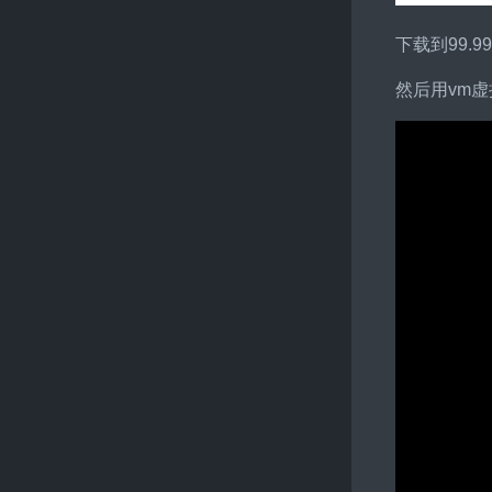
下载到99.
然后用vm